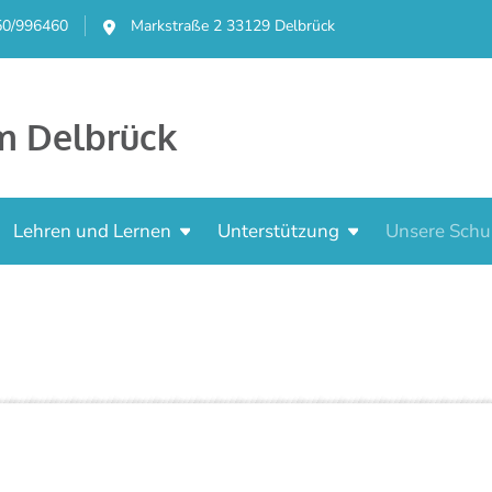
50/996460
Markstraße 2 33129 Delbrück
m Delbrück
Lehren und Lernen
Unterstützung
Unsere Schu