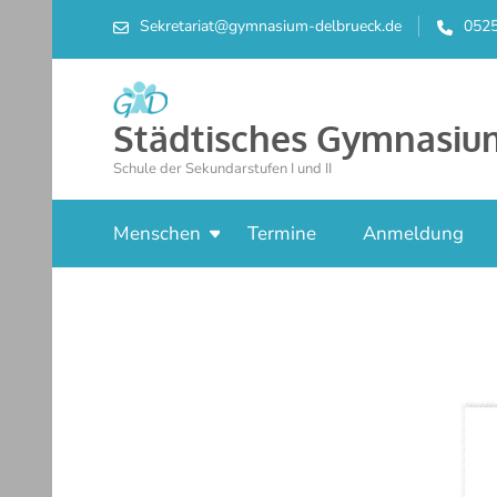
Sekretariat@gymnasium-delbrueck.de
052
Städtisches Gymnasiu
Schule der Sekundarstufen I und II
Menschen
Termine
Anmeldung