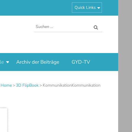
Quick Links
Suchen
nach:
le
Archiv der Beiträge
GYD-TV
Home
>
3D FlipBook
>
Kommunikation
Kommunikation