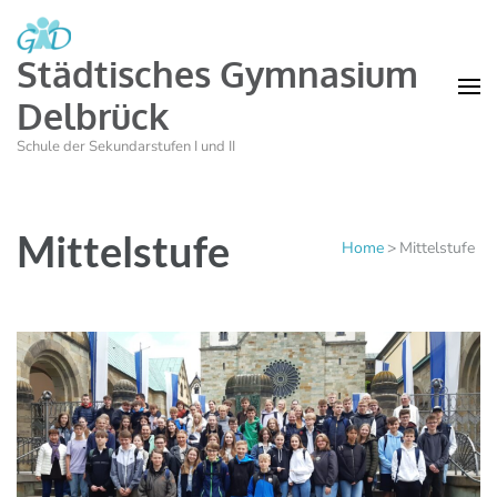
Städtisches Gymnasium
Delbrück
Schule der Sekundarstufen I und II
Mittelstufe
Home
>
Mittelstufe