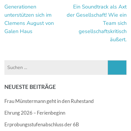
Beitragsnavigation
Generationen
Ein Soundtrack als Axt
unterstützen sich im
der Gesellschaft! Wie ein
Clemens August von
Team sich
Galen Haus
gesellschaftskritisch
äußert.
Suchen
nach:
NEUESTE BEITRÄGE
Frau Münstermann geht in den Ruhestand
Ehrung 2026 – Ferienbeginn
Erprobungsstufenabschluss der 6B