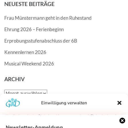
NEUESTE BEITRÄGE
Frau Münstermann geht in den Ruhestand
Ehrung 2026 – Ferienbeginn
Erprobungsstufenabschluss der 6B
Kennenlernen 2026
Musical Weekend 2026
ARCHIV
Archiv
Einwilligung verwalten
KATEGORIEN
Um dir ein optimales Erlebnis zu bieten, verwenden wir Technologien wie
Cookies, um Geräteinformationen zu speichern und/oder darauf zuzugreifen.
Kategorien
Wenn du diesen Technologien zustimmst, können wir Daten wie das
Newsletter-Anmeldung