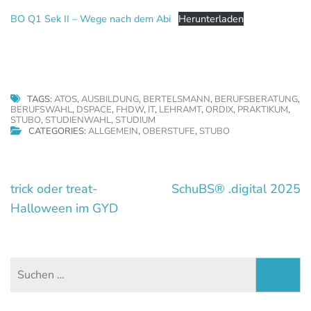
BO Q1 Sek II – Wege nach dem Abi
Herunterladen
TAGS:
ATOS
,
AUSBILDUNG
,
BERTELSMANN
,
BERUFSBERATUNG
,
BERUFSWAHL
,
DSPACE
,
FHDW
,
IT
,
LEHRAMT
,
ORDIX
,
PRAKTIKUM
,
STUBO
,
STUDIENWAHL
,
STUDIUM
CATEGORIES:
ALLGEMEIN
,
OBERSTUFE
,
STUBO
Beitragsnavigation
trick oder treat-
SchuBS® .digital 2025
Halloween im GYD
Suchen
nach: